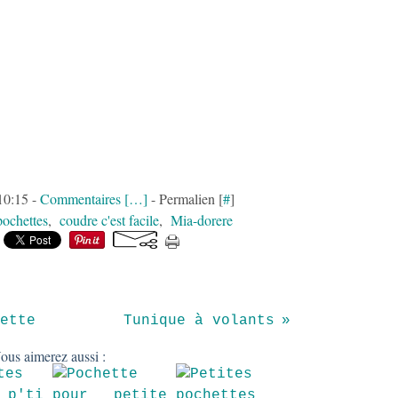
10:15 -
Commentaires [
…
]
- Permalien [
#
]
pochettes
,
coudre c'est facile
,
Mia-dorere
ette
Tunique à volants
ous aimerez aussi :