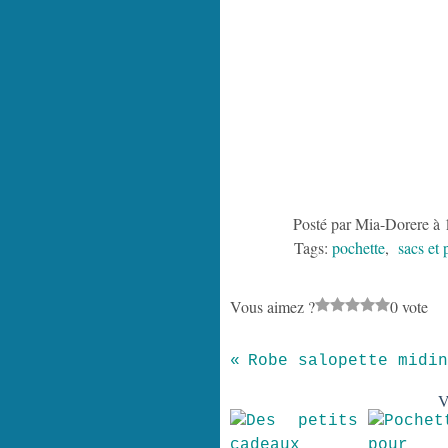
Posté par Mia-Dorere à 
Tags:
pochette
,
sacs et 
Vous aimez ?
0 vote
Robe salopette midin
V