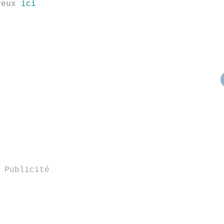
veux
ici
Publicité