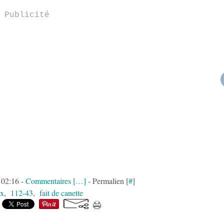
Publicité
à 02:16 -
Commentaires [
…
]
- Permalien [
#
]
x
,
112-43
,
fait de canette