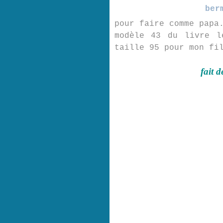
ber
pour faire comme papa
modèle 43 du livre l
taille 95 pour mon fi
fait d