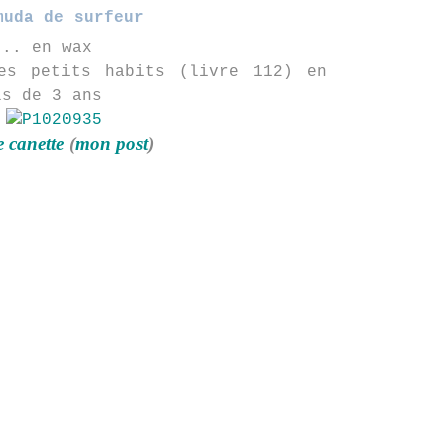
muda de surfeur
... en wax
es petits habits (livre 112) en
ls de 3 ans
e canette
(
mon post
)