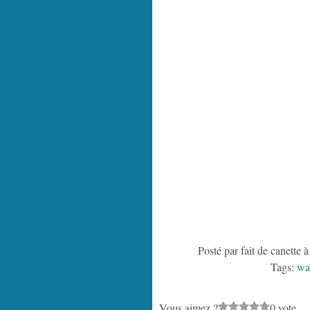
Posté par fait de canette 
Tags:
wa
Vous aimez ?
0 vote