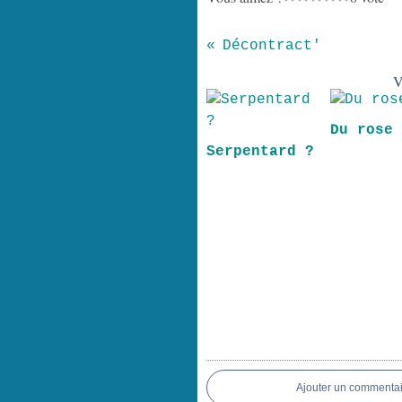
Décontract'
V
Du rose
Serpentard ?
Ajouter un commentai