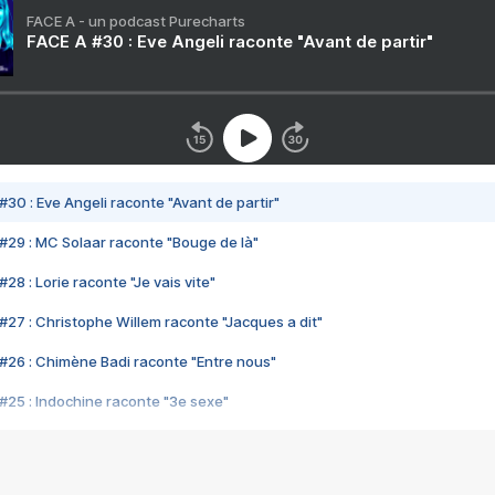
FACE A - un podcast Purecharts
FACE A #30 : Eve Angeli raconte "Avant de partir"
#30 : Eve Angeli raconte "Avant de partir"
#29 : MC Solaar raconte "Bouge de là"
28 : Lorie raconte "Je vais vite"
#27 : Christophe Willem raconte "Jacques a dit"
#26 : Chimène Badi raconte "Entre nous"
#25 : Indochine raconte "3e sexe"
#24 : Zaho raconte "C'est chelou"
#23 : Patrick Bruel raconte "Au café des délices"