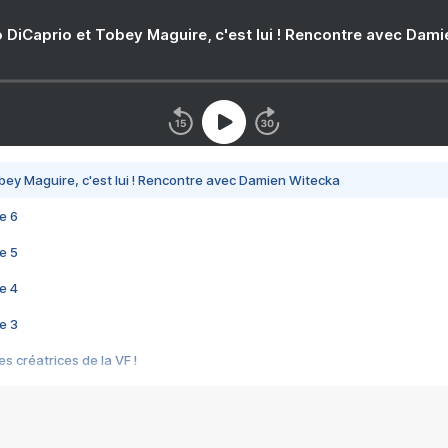
 DiCaprio et Tobey Maguire, c'est lui ! Rencontre avec Dam
bey Maguire, c'est lui ! Rencontre avec Damien Witecka
e 6
e 5
e 4
e 3
s créatrices de la VF !
e 2
e 1