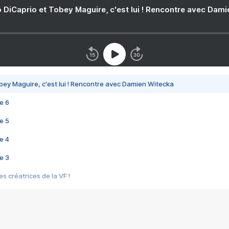
 DiCaprio et Tobey Maguire, c'est lui ! Rencontre avec Dam
bey Maguire, c'est lui ! Rencontre avec Damien Witecka
e 6
e 5
e 4
e 3
s créatrices de la VF !
e 2
e 1