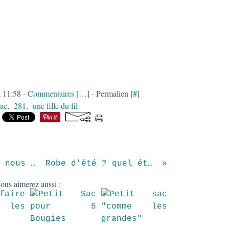
à 11:58 -
Commentaires [
…
]
- Permalien [
#
]
sac
,
281
,
une fille du fil
je copie, tu copies, nous copions...
Robe d'été ? quel été ? ! ...
ous aimerez aussi :