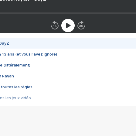
 DayZ
 a 13 ans (et vous l'avez ignoré)
e (littéralement)
im Rayan
 toutes les règles
s les jeux vidéo
us choquant de Rockstar ? - Le scandale BULLY
e plus moche de Steam
du RÊVE tourne au CAUCHEMAR