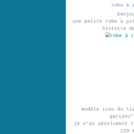
robe à 
bonjo
une petite robe à pi
histoire d
modéle issu du liv
garçons"
je n'ai absolument r
120 