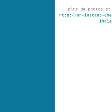
plus de photos et
http://un-instant-che
indie