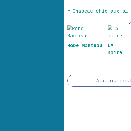
Chapeau chic aux pommes
V
Robe Manteau
LA r
noire
Ajouter un commentai