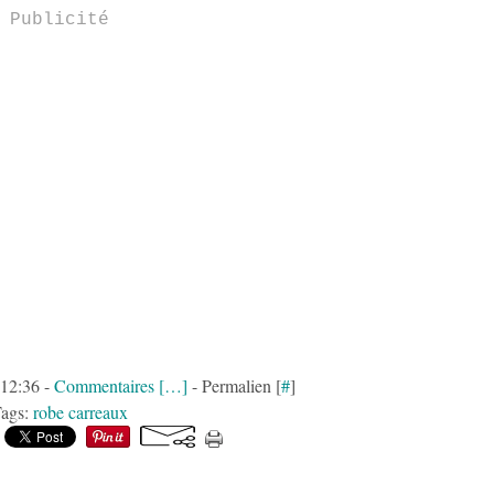
Publicité
 12:36 -
Commentaires [
…
]
- Permalien [
#
]
ags:
robe carreaux