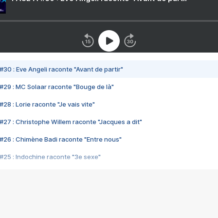
#30 : Eve Angeli raconte "Avant de partir"
#29 : MC Solaar raconte "Bouge de là"
28 : Lorie raconte "Je vais vite"
#27 : Christophe Willem raconte "Jacques a dit"
#26 : Chimène Badi raconte "Entre nous"
#25 : Indochine raconte "3e sexe"
#24 : Zaho raconte "C'est chelou"
#23 : Patrick Bruel raconte "Au café des délices"
#22 : Kyo raconte "Le chemin"