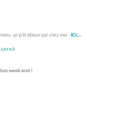
hotos, un p'tit détour par chez moi :
ICI....
Bon week-end !