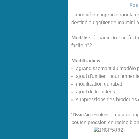
Pou
Fabriqué
en urgence pour la ren
destiné au goûter de ma mini po
Modèle
:
à partir du sac à d
facile n°2"
Modifications
:
agrandissement du modèle 
ajout d'un lien pour fermer l
modification du rabat
ajout de transferts
suppressions des broderies e
Tissus/accessoires
:
cotons impr
bouton pression en résine blanc