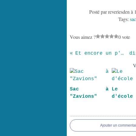
Posté par reveriesden à 
Tags:
sac
Vous aimez ?
0 vote
Et encore un p'tit sac !
V
Sac à
Le 
"Zavions"
d'école
Ajouter un commentai