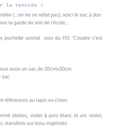
r la rentrée !
trée (...on ne se refait pas), voici le sac à dos
ur la garde du soir de l'école...
os pochette animal
issu du HS "Coudre c'est
pour avoir un sac de 20cmx30cm
e sac
t références au lapin ou chien
imé etoiles, violet à pois blanc et uni violet,
, transferts sur tissu imprimés