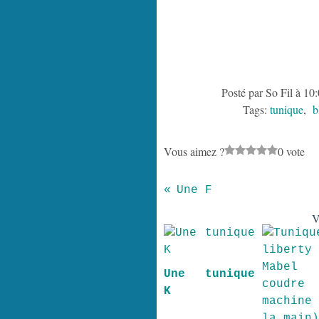
Posté par So Fil à 10
Tags:
tunique
,
b
Vous aimez ?
0 vote
Une F
V
Une tunique
K