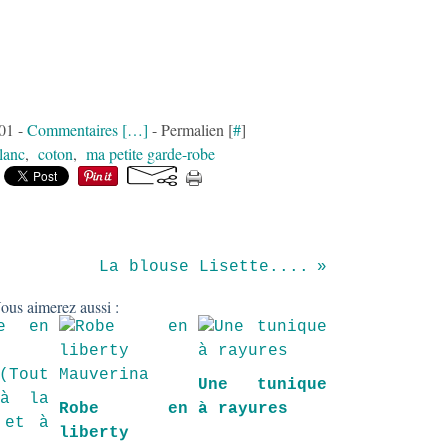
:01 -
Commentaires [
…
]
- Permalien [
#
]
lanc
,
coton
,
ma petite garde-robe
La blouse Lisette....
ous aimerez aussi :
Une tunique
Robe en
à rayures
liberty