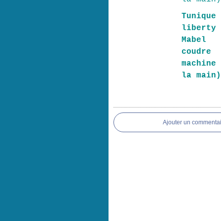
Tuniqu
liberty
Mabel 
coudre
machine
la main
Ajouter un commentai