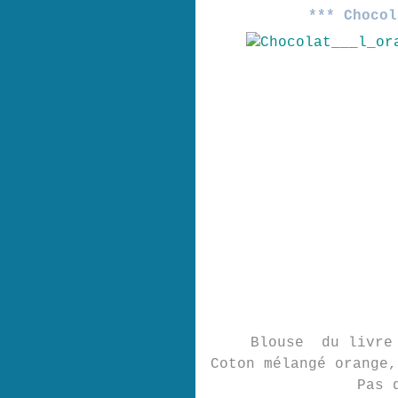
*** Chocol
Blouse du livre 
Coton mélangé orange,
Pas 