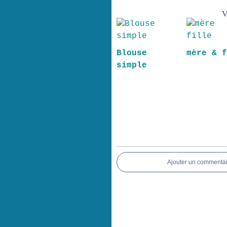
V
Blouse
mère & 
simple
Ajouter un commentai