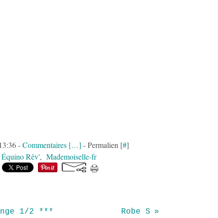
13:36 -
Commentaires [
…
]
- Permalien [
#
]
,
Équino Rêv'
,
Mademoiselle-fr
nge 1/2 ***
Robe S