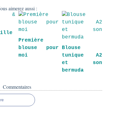
ous aimerez aussi :
fille
Première
blouse pour
Blouse
moi
tunique A2
et son
bermuda
Commentaires
re