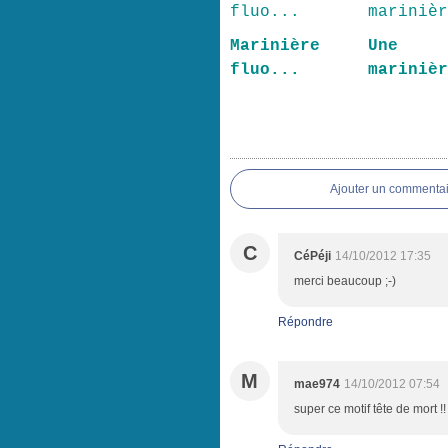
Marinière
Une
fluo...
mariniè
Ajouter un commentai
C
CéPéji
14/10/2012 17:35
merci beaucoup ;-)
Répondre
M
mae974
14/10/2012 07:54
super ce motif tête de mort !! 