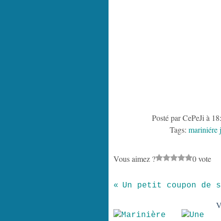
Posté par CePeJi à 18
Tags:
mariniére 
Vous aimez ?
0 vote
V