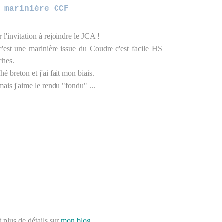
 marinière CCF
l'invitation à rejoindre le JCA !
c'est une marinière issue du Coudre c'est facile HS
ches.
hé breton et j'ai fait mon biais.
 mais j'aime le rendu "fondu" ...
 plus de détails sur
mon blog