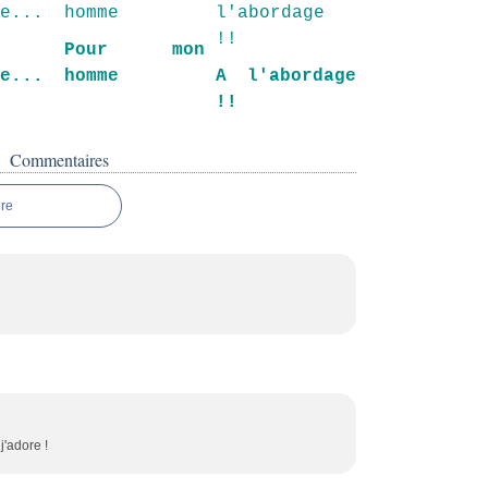
Pour mon
re...
homme
A l'abordage
!!
Commentaires
re
j'adore !