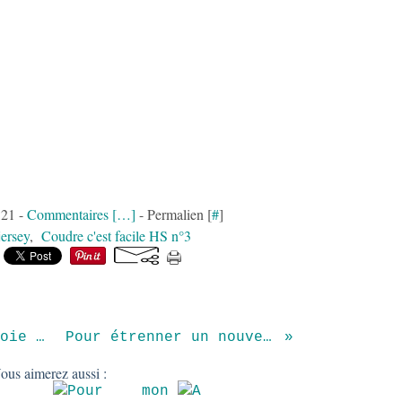
:21 -
Commentaires [
…
]
- Permalien [
#
]
jersey
,
Coudre c'est facile HS n°3
Un petit coupon de soie pour cette petite blouse
Pour étrenner un nouveau livre de patrons...
ous aimerez aussi :