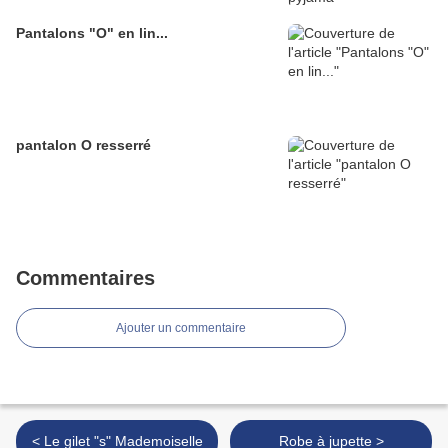
Pantalons "O" en lin...
pantalon O resserré
Commentaires
Ajouter un commentaire
< Le gilet "s" Mademoiselle
Robe à jupette >