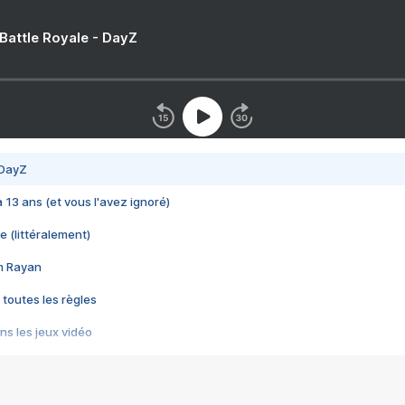
 Battle Royale - DayZ
 DayZ
 a 13 ans (et vous l'avez ignoré)
e (littéralement)
im Rayan
 toutes les règles
s les jeux vidéo
us choquant de Rockstar ? - Le scandale BULLY
e plus moche de Steam