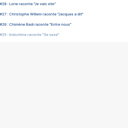
28 : Lorie raconte "Je vais vite"
#27 : Christophe Willem raconte "Jacques a dit"
#26 : Chimène Badi raconte "Entre nous"
#25 : Indochine raconte "3e sexe"
#24 : Zaho raconte "C'est chelou"
#23 : Patrick Bruel raconte "Au café des délices"
#22 : Kyo raconte "Le chemin"
#21 : Nolwenn Leroy raconte "Cassé"
#20 : Patrick Hernandez raconte "Born to be alive"
#19 : Lorie raconte "Près de moi"
#18 : Michael Jones raconte "A nos actes manqués" (avec Jean-Jacque
#17 : Khaled raconte "Aïcha"
#16 : Corneille raconte "Parce qu'on vient de loin"