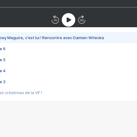
bey Maguire, c'est lui ! Rencontre avec Damien Witecka
e 6
e 5
e 4
e 3
s créatrices de la VF !
e 2
e 1
e Mektoub My Love arrive enfin ! Rencontre avec Shaïn Boumedine et Sal
i : après Toni en famille