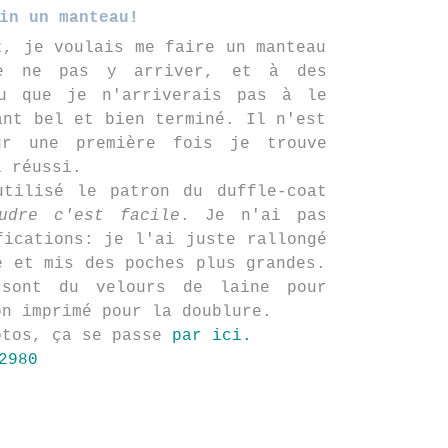
in un manteau!
t, je voulais me faire un manteau
de ne pas y arriver, et à des
u que je n'arriverais pas à le
ant bel et bien terminé. Il n'est
ur une première fois je trouve
l réussi.
utilisé le patron du duffle-coat
udre c'est facile
. Je n'ai pas
fications: je l'ai juste rallongé
e et mis des poches plus grandes.
 sont du velours de laine pour
on imprimé pour la doublure.
otos, ça se passe
par ici.