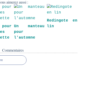
ous aimerez aussi :
Redingote en
pour
Un manteau
lin
des
pour
sette
l'automne
Commentaires
re