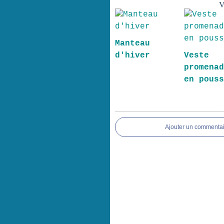
V
Manteau
d'hiver
Veste 
promena
en pous
Ajouter un commentai