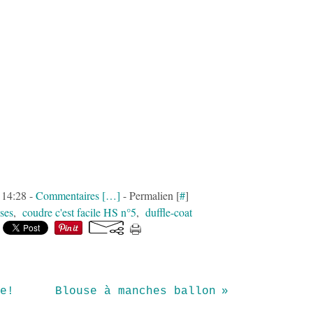
à 14:28 -
Commentaires [
…
]
- Permalien [
#
]
ises
,
coudre c'est facile HS n°5
,
duffle-coat
e!
Blouse à manches ballon