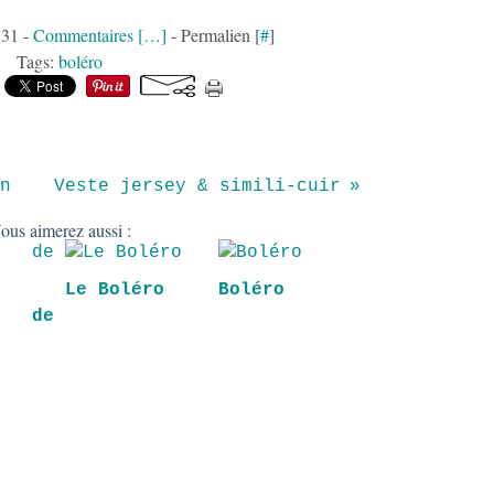
:31 -
Commentaires [
…
]
- Permalien [
#
]
Tags:
boléro
n
Veste jersey & simili-cuir
ous aimerez aussi :
Le Boléro
Boléro
 de
s