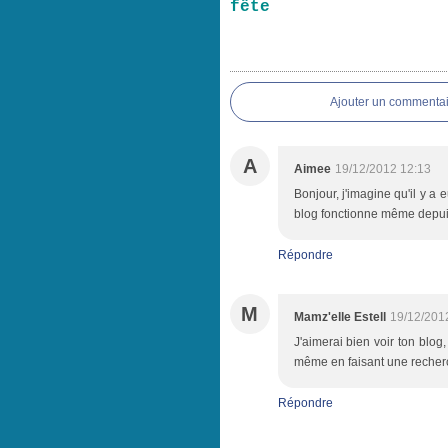
fête
Ajouter un commentai
A
Aimee
19/12/2012 12:13
Bonjour, j'imagine qu'il y a 
blog fonctionne même depuis
Répondre
M
Mamz'elle Estell
19/12/201
J'aimerai bien voir ton blog,
même en faisant une recherc
Répondre