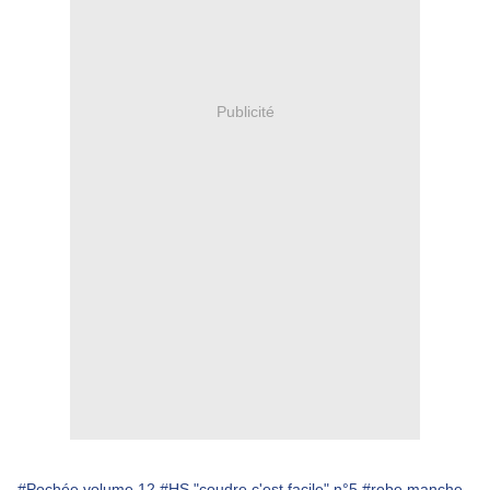
Publicité
#Pochée volume 12
#HS "coudre c'est facile" n°5
#robe manche