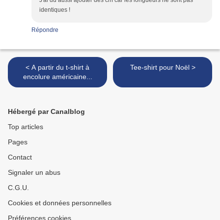
J'ai dû aussi ajouter des cm car les longueurs ne sont pas
identiques !
Répondre
< A partir du t-shirt à
Tee-shirt pour Noël >
encolure américaine...
Hébergé par Canalblog
Top articles
Pages
Contact
Signaler un abus
C.G.U.
Cookies et données personnelles
Préférences cookies