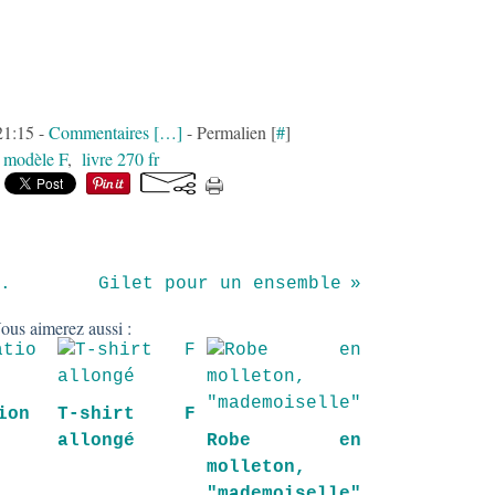
 21:15 -
Commentaires [
…
]
- Permalien [
#
]
:
modèle F
,
livre 270 fr
.
Gilet pour un ensemble
ous aimerez aussi :
ion
T-shirt F
allongé
Robe en
molleton,
"mademoiselle"