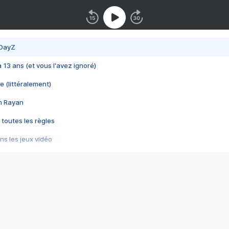
 DayZ
 a 13 ans (et vous l'avez ignoré)
e (littéralement)
im Rayan
 toutes les règles
s les jeux vidéo
us choquant de Rockstar ? - Le scandale BULLY
e plus moche de Steam
du RÊVE tourne au CAUCHEMAR
pendant 8 heures