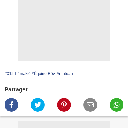
#013-I
#makié
#Équino Rêv'
#mnteau
Partager