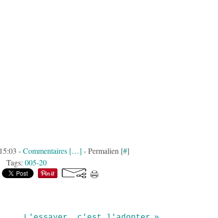
 15:03 -
Commentaires [
…
]
- Permalien [
#
]
Tags:
005-20
L'essayer, c'est l'adopter