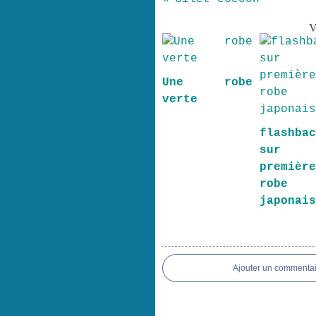
V
Une robe
verte
flashba
sur
premièr
robe
japonai
Ajouter un commentai