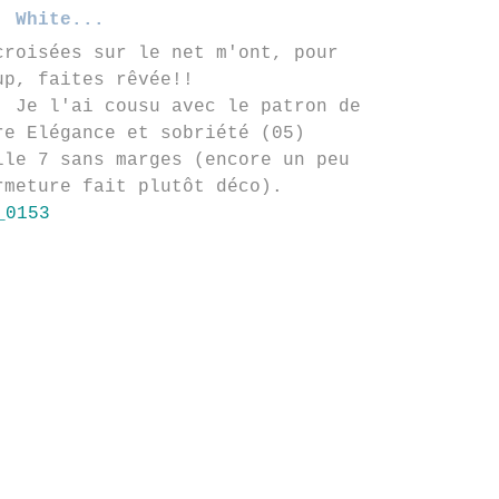
White...
croisées sur le net m'ont, pour
up, faites rêvée!!
! Je l'ai cousu avec le patron de
re Elégance et sobriété (05)
lle 7 sans marges (encore un peu
rmeture fait plutôt déco).