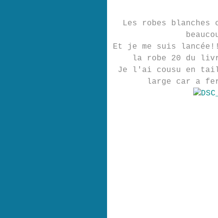
Les robes blanches 
beauco
Et je me suis lancée!
la robe 20 du liv
Je l'ai cousu en tai
large car a fe