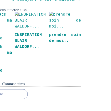
ous aimerez aussi :
INSPIRATION
prendre soin
BLAIR
de moi...
ck
WALDORF...
 ma
e
se
Commentaires
re