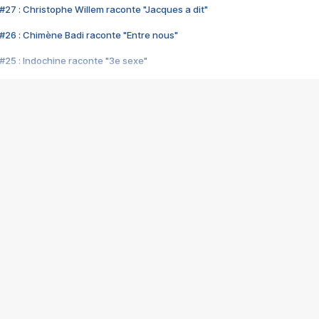
#27 : Christophe Willem raconte "Jacques a dit"
#26 : Chimène Badi raconte "Entre nous"
#25 : Indochine raconte "3e sexe"
#24 : Zaho raconte "C'est chelou"
#23 : Patrick Bruel raconte "Au café des délices"
#22 : Kyo raconte "Le chemin"
#21 : Nolwenn Leroy raconte "Cassé"
#20 : Patrick Hernandez raconte "Born to be alive"
#19 : Lorie raconte "Près de moi"
#18 : Michael Jones raconte "A nos actes manqués" (avec Jean-Jacque
#17 : Khaled raconte "Aïcha"
#16 : Corneille raconte "Parce qu'on vient de loin"
#15 : Indochine raconte "L'aventurier"