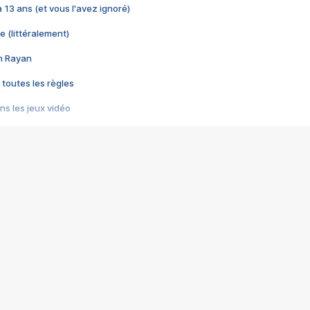
 a 13 ans (et vous l'avez ignoré)
e (littéralement)
im Rayan
 toutes les règles
s les jeux vidéo
us choquant de Rockstar ? - Le scandale BULLY
e plus moche de Steam
du RÊVE tourne au CAUCHEMAR
pendant 8 heures
it… à tort
umiliés par un jeu vidéo
ire - Final Fantasy 8
ti un empire - Age of Empires