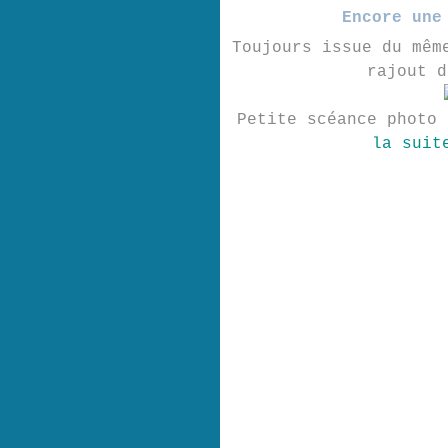
Encore une
Toujours issue du mêm
rajout d
Petite scéance photo 
la suit