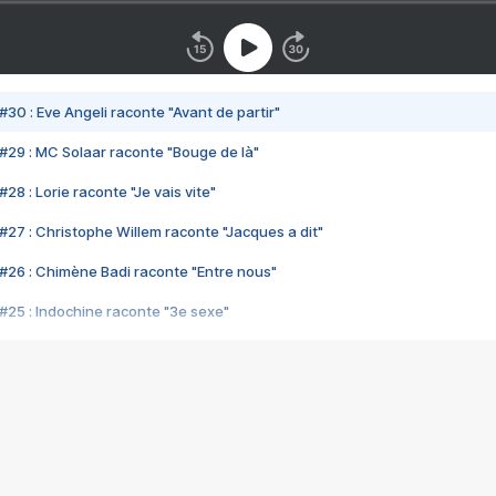
#30 : Eve Angeli raconte "Avant de partir"
#29 : MC Solaar raconte "Bouge de là"
28 : Lorie raconte "Je vais vite"
#27 : Christophe Willem raconte "Jacques a dit"
#26 : Chimène Badi raconte "Entre nous"
#25 : Indochine raconte "3e sexe"
#24 : Zaho raconte "C'est chelou"
#23 : Patrick Bruel raconte "Au café des délices"
#22 : Kyo raconte "Le chemin"
#21 : Nolwenn Leroy raconte "Cassé"