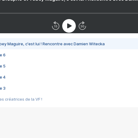
bey Maguire, c'est lui ! Rencontre avec Damien Witecka
e 6
e 5
e 4
e 3
s créatrices de la VF !
e 2
e 1
e Mektoub My Love arrive enfin ! Rencontre avec Shaïn Boumedine et Sal