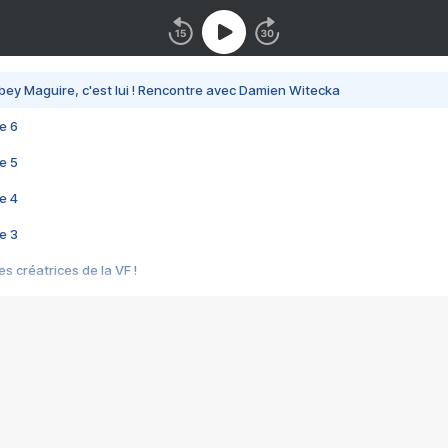
bey Maguire, c'est lui ! Rencontre avec Damien Witecka
e 6
e 5
e 4
e 3
s créatrices de la VF !
e 2
e 1
e Mektoub My Love arrive enfin ! Rencontre avec Shaïn Boumedine et Sal
i : après Toni en famille