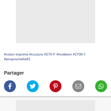
#coton imprimé
#couture
#270-F
#molleton
#270fr-f
#poupouniette81
Partager