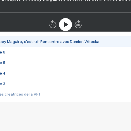
bey Maguire, c'est lui ! Rencontre avec Damien Witecka
e 6
e 5
e 4
e 3
s créatrices de la VF !
e 2
e 1
e Mektoub My Love arrive enfin ! Rencontre avec Shaïn Boumedine et Sal