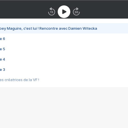
bey Maguire, c'est lui ! Rencontre avec Damien Witecka
e 6
e 5
e 4
e 3
s créatrices de la VF !
e 2
e 1
e Mektoub My Love arrive enfin ! Rencontre avec Shaïn Boumedine et Sal
i : après Toni en famille