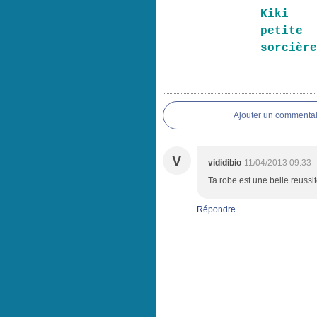
Kiki
petite
sorcièr
Ajouter un commentai
V
vididibio
11/04/2013 09:33
Ta robe est une belle reussi
Répondre