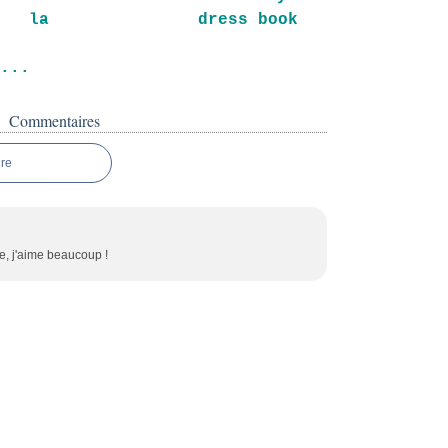
 la
dress book
e...
Commentaires
re
te, j'aime beaucoup !