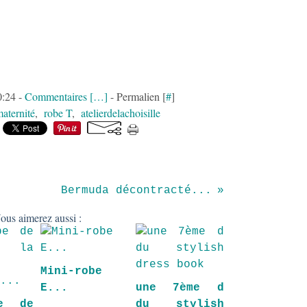
0:24 -
Commentaires [
…
]
- Permalien [
#
]
aternité
,
robe T
,
atelierdelachoisille
Bermuda décontracté...
ous aimerez aussi :
Mini-robe
E...
une 7ème d
e de
du stylish