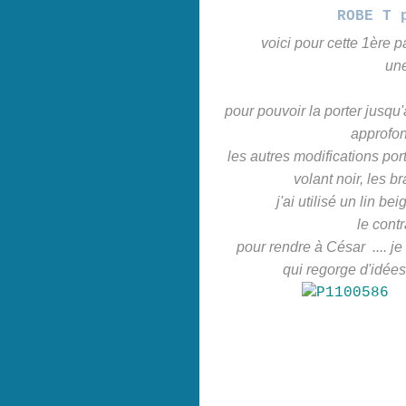
ROBE T 
voici pour cette 1ère p
une
pour pouvoir la porter jusqu'à
approfon
les autres modifications port
volant noir, les b
j'ai utilisé un lin be
le contr
pour rendre à César .... j
qui regorge d'idées