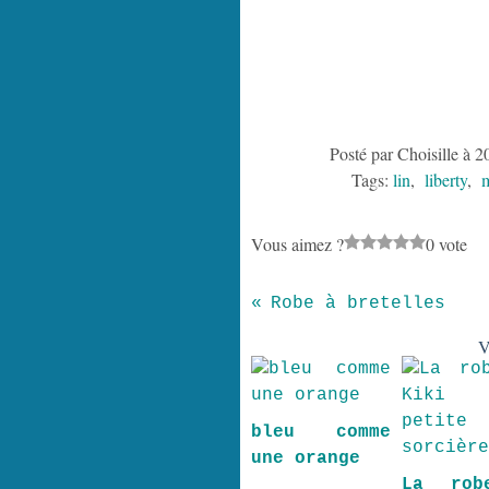
Posté par Choisille à 2
Tags:
lin
,
liberty
,
m
Vous aimez ?
0 vote
Robe à bretelles
V
bleu comme
une orange
La rob