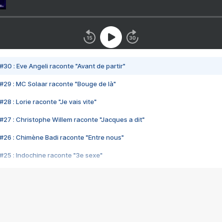
#30 : Eve Angeli raconte "Avant de partir"
#29 : MC Solaar raconte "Bouge de là"
28 : Lorie raconte "Je vais vite"
#27 : Christophe Willem raconte "Jacques a dit"
#26 : Chimène Badi raconte "Entre nous"
#25 : Indochine raconte "3e sexe"
#24 : Zaho raconte "C'est chelou"
#23 : Patrick Bruel raconte "Au café des délices"
#22 : Kyo raconte "Le chemin"