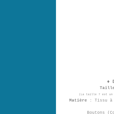
♦ 
Taill
(La taille 7 est un
Matière
: Tissu à 
Boutons (C