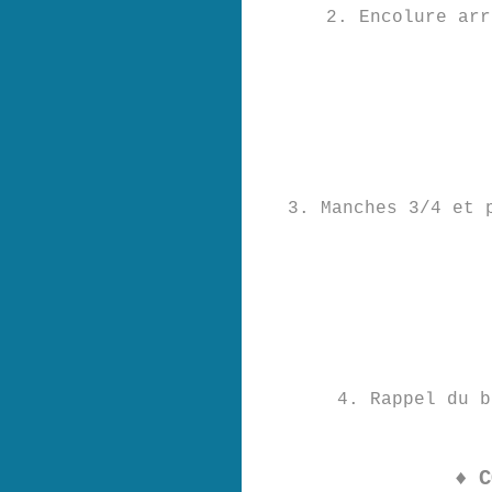
2. Encolure arr
3. Manches 3/4 et 
4. Rappel du b
♦ C