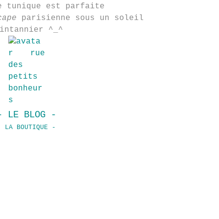
e tunique est parfaite
cape
parisienne
sous un soleil
intannier ^_^
- LE BLOG -
- LA BOUTIQUE -