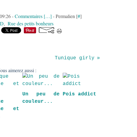
 09:26 -
Commentaires [
…
]
- Permalien [
#
]
-D
,
Rue des petits bonheurs
Tunique girly
ous aimerez aussi :
Un peu de
Pois addict
ue
couleur...
che et
t