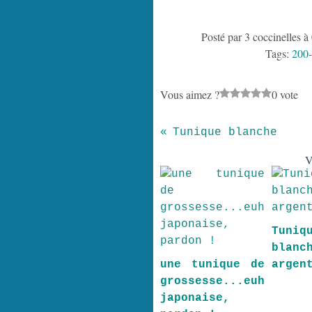
Posté par 3 coccinelles à
Tags:
200
Vous aimez ?
0 vote
Tunique blanche
V
Tuniq
blan
une tunique de
argen
grossesse...euh
japonaise,