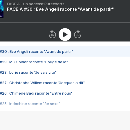
FACE A - un podcast Purecharts
FACE A #30 : Eve Angeli raconte "Avant de partir"
#30 : Eve Angeli raconte "Avant de partir"
#29 : MC Solaar raconte "Bouge de là"
28 : Lorie raconte "Je vais vite"
#27 : Christophe Willem raconte "Jacques a dit"
#26 : Chimène Badi raconte "Entre nous"
#25 : Indochine raconte "3e sexe"
#24 : Zaho raconte "C'est chelou"
#23 : Patrick Bruel raconte "Au café des délices"