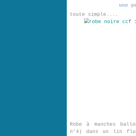
une p
toute simple....
Robe à manches ballo
n°4) dans un lin flu