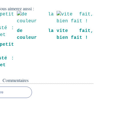
ous aimerez aussi :
de la
vite fait,
couleur
bien fait !
etit
e
sté :
 et
Commentaires
re