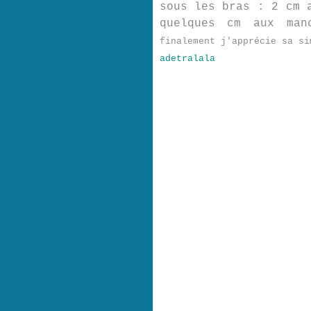
sous les bras : 2 cm 
quelques cm aux ma
finalement j'apprécie sa si
adetralala