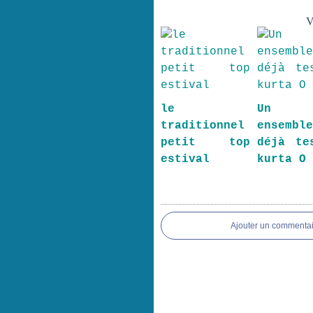
V
le
Un p
traditionnel
ensembl
petit top
déjà te
estival
kurta O
Ajouter un commentai