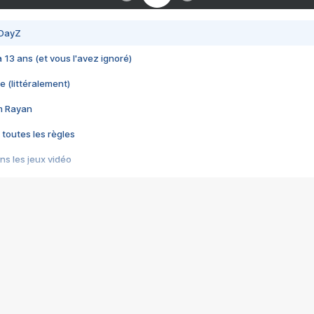
 DayZ
 a 13 ans (et vous l'avez ignoré)
e (littéralement)
im Rayan
 toutes les règles
s les jeux vidéo
us choquant de Rockstar ? - Le scandale BULLY
e plus moche de Steam
du RÊVE tourne au CAUCHEMAR
pendant 8 heures
it… à tort
umiliés par un jeu vidéo