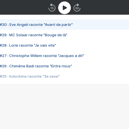
#30 : Eve Angeli raconte "Avant de partir"
#29 : MC Solaar raconte "Bouge de là"
28 : Lorie raconte "Je vais vite"
#27 : Christophe Willem raconte "Jacques a dit"
#26 : Chimène Badi raconte "Entre nous"
#25 : Indochine raconte "3e sexe"
#24 : Zaho raconte "C'est chelou"
#23 : Patrick Bruel raconte "Au café des délices"
#22 : Kyo raconte "Le chemin"
#21 : Nolwenn Leroy raconte "Cassé"
#20 : Patrick Hernandez raconte "Born to be alive"