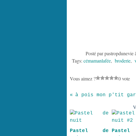
Posté par pastropdunevie 
Tags:
cémamanlafée
,
broderie
,
Vous aimez ?
0 vote
à
V
Pastel de
Paste