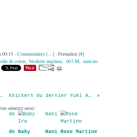
à 00:15 -
Commentaires [
…
]
- Permalien [
#
]
voile de coton
,
broderie anglaise
,
067-M
,
nani iro
 pois mon p'tit gars !
Knickers du dernier Yuki Araki
ous aimerez aussi :
l de
Baby Nani
Rose Martine