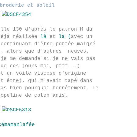
broderie et soleil
ille 130 d'après le patron M du
déjà réalisée
là
et
là (
avec un
 continuant d'être portée malgré
.. alors que d'autres, neuves,
 je me demande si je ne vais pas
 de ces jours moi, pfff...)
st un voile viscose d'origine
ut être), qui m'avait tapé dans
pas bien pourquoi honnêtement. Le
popeline de coton anis.
cémamanlafée