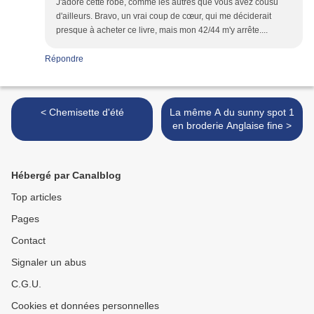
J'adore cette robe, comme les autres que vous avez cousu
d'ailleurs. Bravo, un vrai coup de cœur, qui me déciderait
presque à acheter ce livre, mais mon 42/44 m'y arrête....
Répondre
< Chemisette d'été
La même A du sunny spot 1
en broderie Anglaise fine >
Hébergé par Canalblog
Top articles
Pages
Contact
Signaler un abus
C.G.U.
Cookies et données personnelles