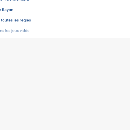
im Rayan
 toutes les règles
s les jeux vidéo
us choquant de Rockstar ? - Le scandale BULLY
e plus moche de Steam
du RÊVE tourne au CAUCHEMAR
pendant 8 heures
it… à tort
umiliés par un jeu vidéo
ire - Final Fantasy 8
ti un empire - Age of Empires
story DOFUS