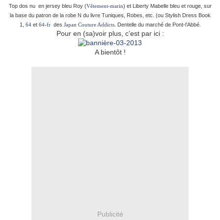
Top dos nu en jersey bleu Roy (
) et Liberty Mabelle bleu et rouge, sur
Vêtement-marin
la base du patron de la robe N du livre Tuniques, Robes, etc. (ou Stylish Dress Book
1,
et
des
. Dentelle du marché de Pont-l’Abbé.
64
64-fr
Japan Couture Addicts
Pour en (sa)voir plus, c’est par ici :
A bientôt !
Publicité