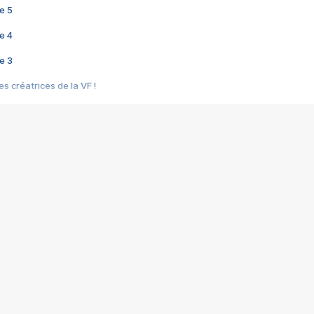
e 5
e 4
e 3
s créatrices de la VF !
e 2
e 1
e Mektoub My Love arrive enfin ! Rencontre avec Shaïn Boumedine et Sal
i : après Toni en famille
elle réalise le bouleversant Dites lui que je l'aime
ais ! Rencontre autour de Vie privée de Rebecca Zlotowski
 de Marguerite, Grave... Rencontre avec Ella Rumpf
 Les Rêveurs, un film intime sur la santé mentale
a avec un film sur le mouvement des Gilets jaunes