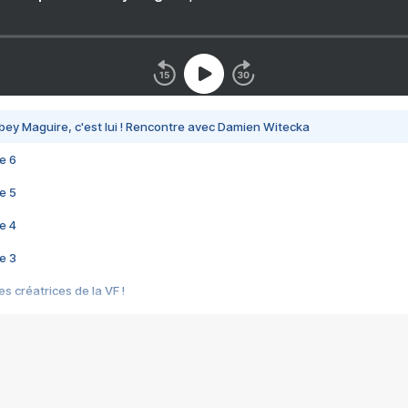
bey Maguire, c'est lui ! Rencontre avec Damien Witecka
e 6
e 5
e 4
e 3
s créatrices de la VF !
e 2
e 1
e Mektoub My Love arrive enfin ! Rencontre avec Shaïn Boumedine et Sal