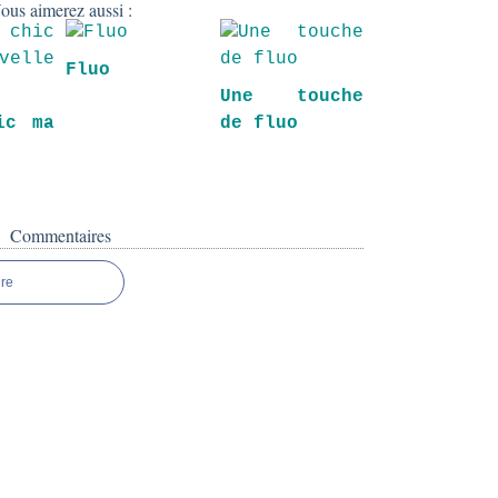
ous aimerez aussi :
Fluo
Une touche
ic ma
de fluo
e
.
Commentaires
re