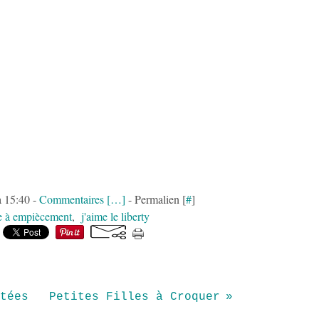
à 15:40 -
Commentaires [
…
]
- Permalien [
#
]
e à empiècement
,
j'aime le liberty
tées
Petites Filles à Croquer