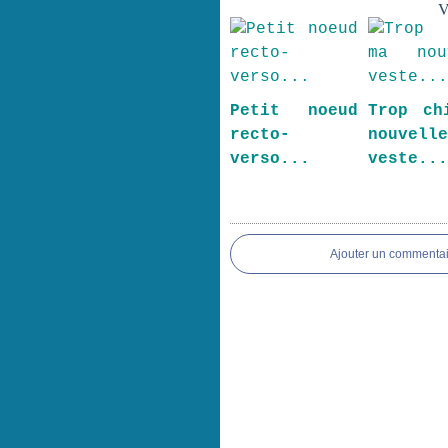
V
Petit noeud
Trop ch
recto-
nouvell
verso...
veste..
Ajouter un commentai