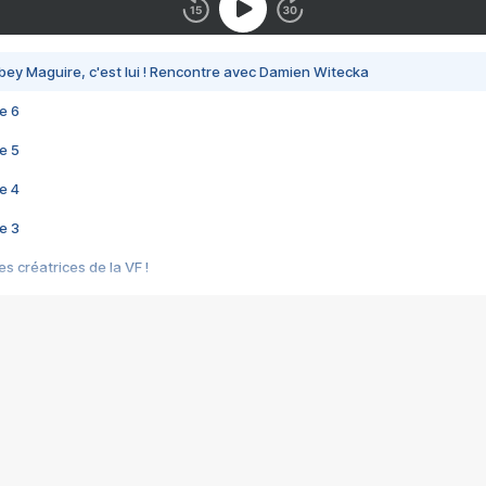
bey Maguire, c'est lui ! Rencontre avec Damien Witecka
e 6
e 5
e 4
e 3
s créatrices de la VF !
e 2
e 1
e Mektoub My Love arrive enfin ! Rencontre avec Shaïn Boumedine et Sal
i : après Toni en famille
elle réalise le bouleversant Dites lui que je l'aime