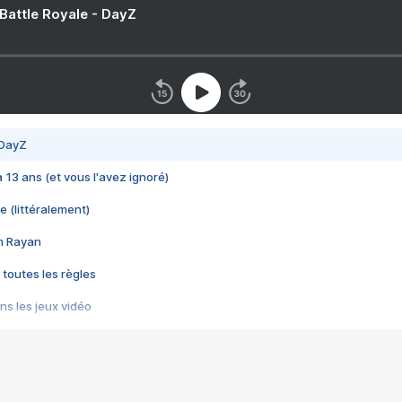
 Battle Royale - DayZ
 DayZ
 a 13 ans (et vous l'avez ignoré)
e (littéralement)
im Rayan
 toutes les règles
s les jeux vidéo
us choquant de Rockstar ? - Le scandale BULLY
e plus moche de Steam