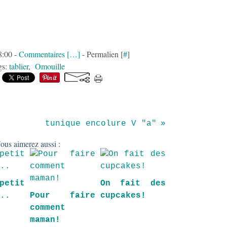
8:00 -
Commentaires [
…
]
- Permalien [
#
]
gs:
tablier
,
Omouille
tunique encolure V "a"
ous aimerez aussi :
etit
On fait des
...
Pour faire
cupcakes!
comment
maman!