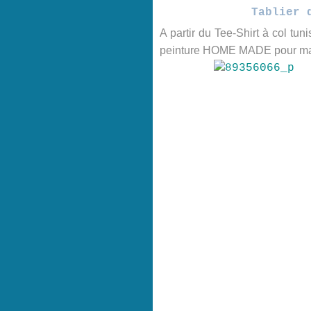
Tablier 
A partir du Tee-Shirt à col tun
peinture HOME MADE pour ma 