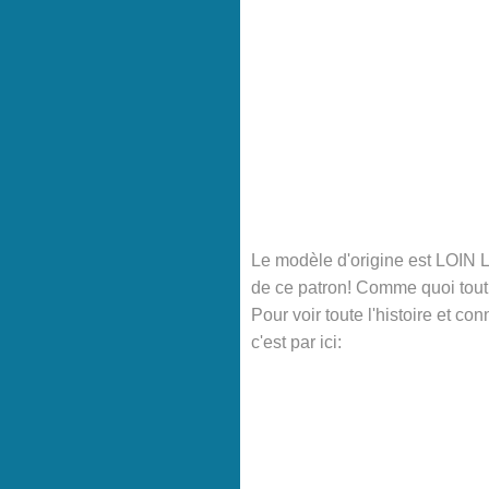
Le modèle d'origine est LOIN L
de ce patron! Comme quoi tout 
Pour voir toute l'histoire et co
c'est par ici: