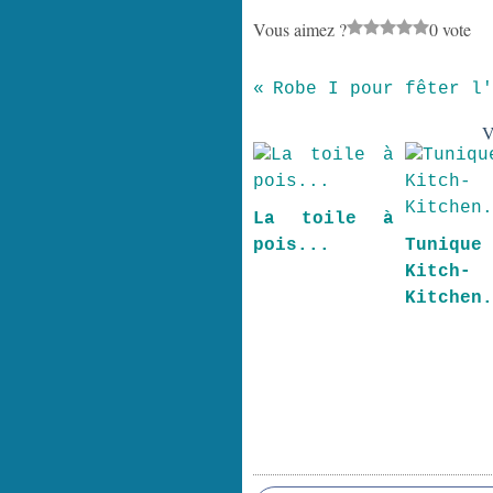
Vous aimez ?
0 vote
Robe I pour fêter l'
V
La toile à
pois...
Tuniqu
Kitch-
Kitchen