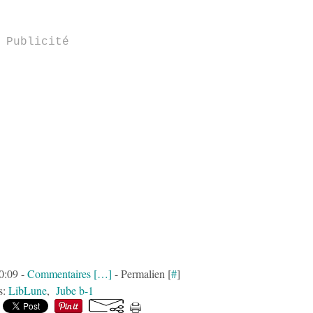
Publicité
0:09 -
Commentaires [
…
]
- Permalien [
#
]
s:
LibLune
,
Jube b-1