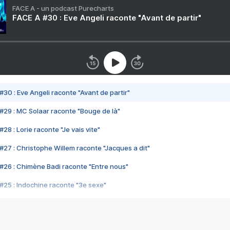
FACE A - un podcast Purecharts
FACE A #30 : Eve Angeli raconte "Avant de partir"
#30 : Eve Angeli raconte "Avant de partir"
#29 : MC Solaar raconte "Bouge de là"
28 : Lorie raconte "Je vais vite"
#27 : Christophe Willem raconte "Jacques a dit"
#26 : Chimène Badi raconte "Entre nous"
#25 : Indochine raconte "3e sexe"
#24 : Zaho raconte "C'est chelou"
#23 : Patrick Bruel raconte "Au café des délices"